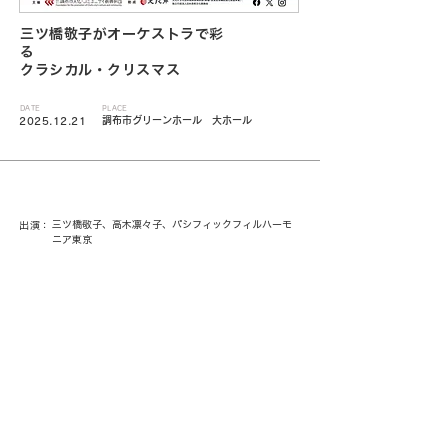
三ツ橋敬子がオーケストラで彩
る
クラシカル・クリスマス
DATE
PLACE
調布市グリーンホール 大ホール
2025.12.21
三ツ橋敬子、高木凛々子、パシフィックフィルハーモ
出演：
ニア東京
CL：(公財)調布市文化・コミュニティ振興財団
< 一覧に戻る