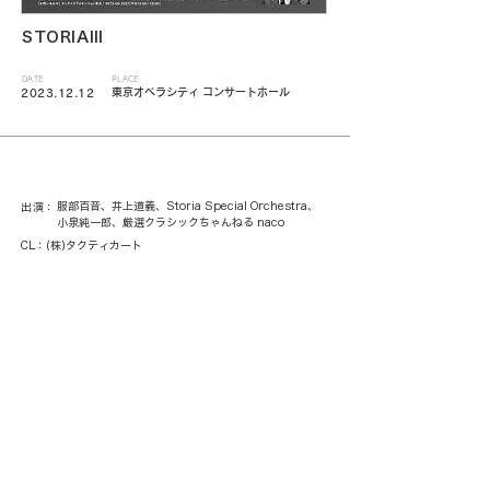
STORIAⅢ
DATE
PLACE
東京オペラシティ コンサートホール
2023.12.12
服部百音、井上道義、Storia Special Orchestra、
出演：
小泉純一郎、厳選クラシックちゃんねる naco
CL：(株)タクティカート
< 一覧に戻る