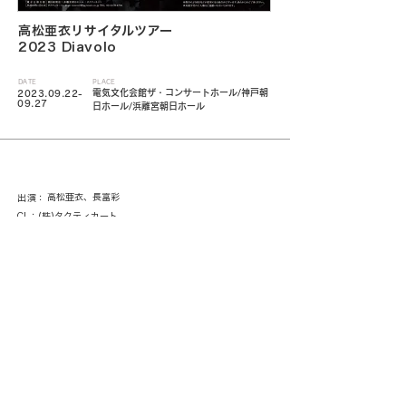
高松亜衣リサイタルツアー
2023 Diavolo
DATE
PLACE
電気文化会館ザ・コンサートホール/神戸朝
2023.09.22-
09.27
日ホール/浜離宮朝日ホール
高松亜衣、長富彩
出演：
CL：(株)タクティカート
< 一覧に戻る