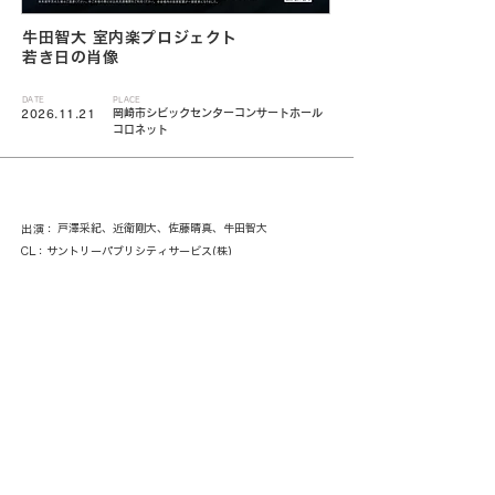
牛田智大 室内楽プロジェクト
若き日の肖像
DATE
PLACE
岡崎市シビックセンターコンサートホール
2026.11.21
コロネット
戸澤采紀、近衛剛大、佐藤晴真、牛田智大
出演：
CL：サントリーパブリシティサービス(株)
< 一覧に戻る