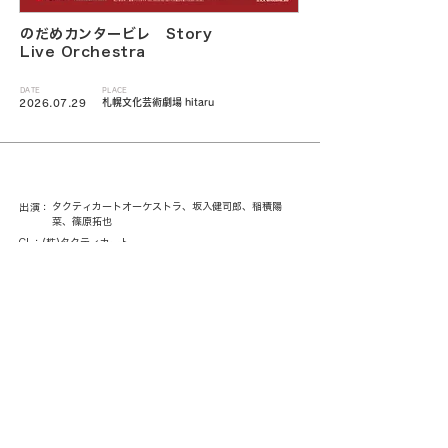
のだめカンタービレ Story
Live Orchestra
DATE
PLACE
札幌文化芸術劇場 hitaru
2026.07.29
タクティカートオーケストラ、坂入健司郎、稲積陽
出演：
菜、篠原拓也
CL：(株)タクティカート
< 一覧に戻る